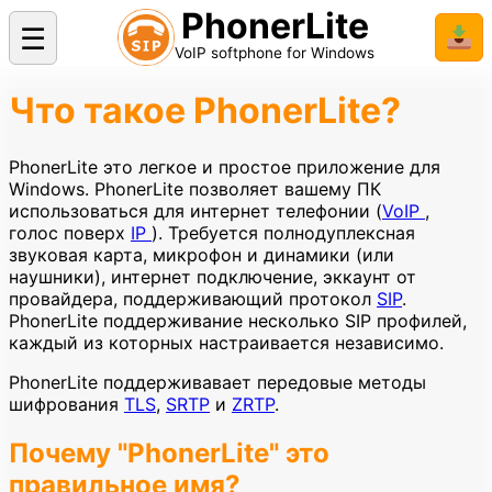
PhonerLite
☰
📥
VoIP softphone for Windows
Что такое PhonerLite?
PhonerLite это легкое и простое приложение для
Windows. PhonerLite позволяет вашему ПК
использоваться для интернет телефонии (
VoIP
,
голос поверх
IP
). Требуется полнодуплексная
звуковая карта, микрофон и динамики (или
наушники), интернет подключение, эккаунт от
провайдера, поддерживающий протокол
SIP
.
PhonerLite поддерживание несколько SIP профилей,
каждый из которных настраивается независимо.
PhonerLite поддерживавает передовые методы
шифрования
TLS
,
SRTP
и
ZRTP
.
Почему "PhonerLite" это
правильное имя?