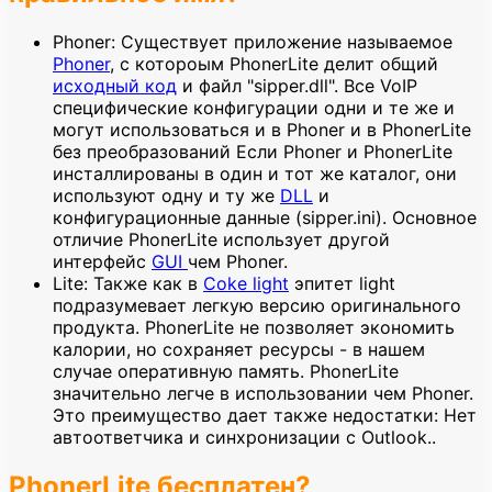
Phoner: Существует приложение называемое
Phoner
, с котороым PhonerLite делит общий
исходный код
и файл "sipper.dll". Все VoIP
специфические конфигурации одни и те же и
могут использоваться и в Phoner и в PhonerLite
без преобразований Если Phoner и PhonerLite
инсталлированы в один и тот же каталог, они
используют одну и ту же
DLL
и
конфигурационные данные (sipper.ini). Основное
отличие PhonerLite использует другой
интерфейс
GUI
чем Phoner.
Lite: Также как в
Coke light
эпитет light
подразумевает легкую версию оригинального
продукта. PhonerLite не позволяет экономить
калории, но сохраняет ресурсы - в нашем
случае оперативную память. PhonerLite
значительно легче в использовании чем Phoner.
Это преимущество дает также недостатки: Нет
автоответчика и синхронизации с Outlook..
PhonerLite бесплатен?