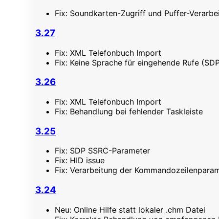
Fix: Soundkarten-Zugriff und Puffer-Verarbe
3.27
Fix: XML Telefonbuch Import
Fix: Keine Sprache für eingehende Rufe (SD
3.26
Fix: XML Telefonbuch Import
Fix: Behandlung bei fehlender Taskleiste
3.25
Fix: SDP SSRC-Parameter
Fix: HID issue
Fix: Verarbeitung der Kommandozeilenparame
3.24
Neu: Online Hilfe statt lokaler .chm Datei