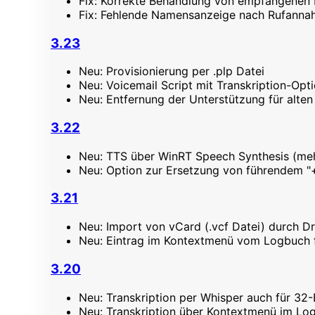
Fix: Korrekte Behandlung von empfangenen 
Fix: Fehlende Namensanzeige nach Rufann
3.23
Neu: Provisionierung per .plp Datei
Neu: Voicemail Script mit Transkription-Opt
Neu: Entfernung der Unterstützung für alt
3.22
Neu: TTS über WinRT Speech Synthesis (me
Neu: Option zur Ersetzung von führendem "
3.21
Neu: Import von vCard (.vcf Datei) durch D
Neu: Eintrag im Kontextmenü vom Logbuch f
3.20
Neu: Transkription per Whisper auch für 32-
Neu: Transkription über Kontextmenü im Lo