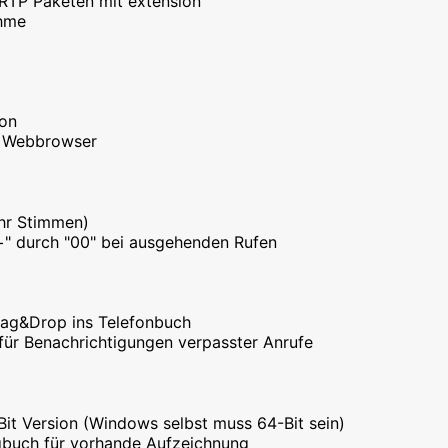
RTP Paketen mit extension
ahme
ion
en Webbrowser
hr Stimmen)
+" durch "00" bei ausgehenden Rufen
rag&Drop ins Telefonbuch
ür Benachrichtigungen verpasster Anrufe
Bit Version (Windows selbst muss 64-Bit sein)
gbuch für vorhande Aufzeichnung